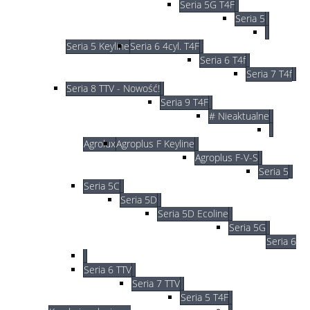
Seria 5G T4F
Seria 5
Seria 5 Keyline
Seria 6 4cyl. T4F
Seria 6 T4f
Seria 7 T4f
Seria 8 TTV - Nowość!
Seria 9 T4F
# Nieaktualne
Agrolux
Agroplus F Keyline
Agroplus F-V-S
Seria 5
Seria 5C
Seria 5D
Seria 5D Ecoline
Seria 5G
Seria 6
Seria 6 TTV
Seria 7 TTV
Seria 5 T4F