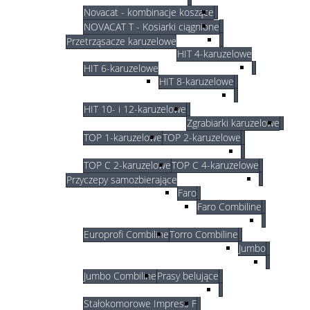
Novacat - kombinacje koszące
NOVACAT T - Kosiarki ciągnione
Przetrząsacze karuzelowe
HIT 4-karuzelowe
HIT 6-karuzelowe
HIT 8-karuzelowe
HIT 10- i 12-karuzelowe
Zgrabiarki karuzelowe
TOP 1-karuzelowe
TOP 2-karuzelowe
TOP C 2-karuzelowe
TOP C 4-karuzelowe
Przyczepy samozbierające
Faro
Faro Combiline
Europrofi Combiline
Torro Combiline
Jumbo
Jumbo Combiline
Prasy belujące
Stałokomorowe Impress F