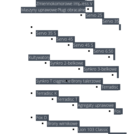
Zmiennokomorowe Impress V
Maszyny uprawowe
Pługi obracalne
Servo 25
Servo 35
Servo 35 S
Servo 45
Servo 45 S
Servo 6.50
Kultywatory
Synkro 2-belkowe
Synkro 3-belkowe
Synkro T ciągnione
Brony talerzowe
Terradisc
Terradisc K
Terradisc T
Agregaty uprawowe
Fox
Fox D
Brony wirnikowe
Lion 103 Classic