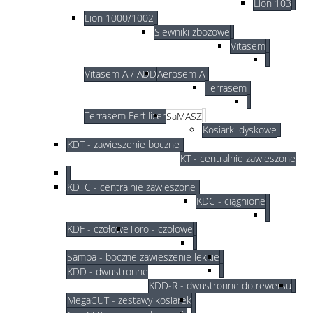
Lion 103
Lion 1000/1002
Siewniki zbożowe
Vitasem
Vitasem A / ADD
Aerosem A
Terrasem
Terrasem Fertilizer
SaMASZ
Kosiarki dyskowe
KDT - zawieszenie boczne
KT - centralnie zawieszone
KDTC - centralnie zawieszone
KDC - ciągnione
KDF - czołowe
Toro - czołowe
Samba - boczne zawieszenie lekkie
KDD - dwustronne
KDD-R - dwustronne do rewersu
MegaCUT - zestawy kosiarek