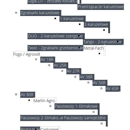
GigaCUT - zestawy kosiarek
Przetrząsacze karuzelowe
Zgrabiarki karuzelowe
1-karuzelowe
2-karuzelowe
DUO - 2-karuzelowe szergowe
Tango - 2-karuzelowe
Twist - Zgrabiarki grzebieniowe
Metal-Fach
Fogo / Agrovolt
AV 18R
AV 25R
AV 27R
AV 38R
AV 50R
AV 65R
AV 80R
Martin Agro
Paszowozy 1-ślimakowe
Paszowozy 2-ślimakowe
Paszowozy samojezdne
Rozrzutniki
Cynkomet