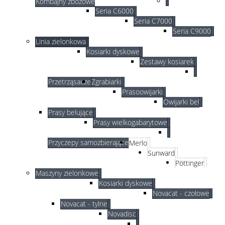
Kombajny zbożowe
Seria C6000
Seria C7000
Seria C9000
Linia zielonkowa
Kosiarki dyskowe
Zestawy kosiarek
Przetrząsacze
Zgrabiarki
Prasoowijarki
Owijarki bel
Prasy belujące
Prasy wielkogabarytowe
Przyczepy samozbierające
Merlo
Sunward
Pöttinger
Maszyny zielonkowe
Kosiarki dyskowe
Novacat - czołowe
Novacat - tylne
Novadisc