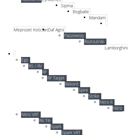
Sipma
Bogballe
Mandam
Meprozet Kościan
Daf Agro
Paszowozy
Rozrzutniki
Lamborghini
Ego
RS / RV
RF
RF Target
Rekord
Spire
Strike
Nitro R
Nitro
Nitro VRT
R6 T4i
Spark
Spark VRT