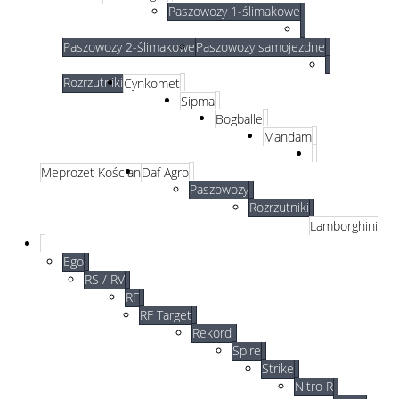
Paszowozy 1-ślimakowe
Paszowozy 2-ślimakowe
Paszowozy samojezdne
Rozrzutniki
Cynkomet
Sipma
Bogballe
Mandam
Meprozet Kościan
Daf Agro
Paszowozy
Rozrzutniki
Lamborghini
Ego
RS / RV
RF
RF Target
Rekord
Spire
Strike
Nitro R