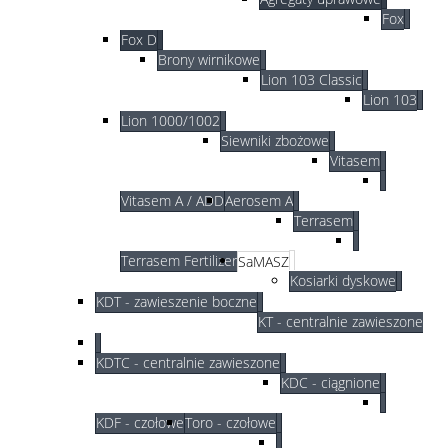
Fox
Fox D
Brony wirnikowe
Lion 103 Classic
Lion 103
Lion 1000/1002
Siewniki zbożowe
Vitasem
Vitasem A / ADD
Aerosem A
Terrasem
Terrasem Fertilizer
SaMASZ
Kosiarki dyskowe
KDT - zawieszenie boczne
KT - centralnie zawieszone
KDTC - centralnie zawieszone
KDC - ciągnione
KDF - czołowe
Toro - czołowe