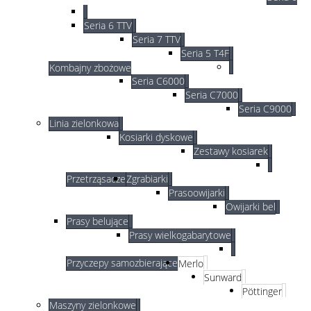
Seria 6 TTV
Seria 7 TTV
Seria 5 T4F
Kombajny zbożowe
Seria C6000
Seria C7000
Seria C9000
WAŁ TNĄCY PACKERA
Linia zielonkowa
Idealny na zakamienione, wilgotne gleby z dużą ilością resztek
Kosiarki dyskowe
organicznych.
Zestawy kosiarek
Przetrząsacze
Zgrabiarki
Prasoowijarki
Owijarki bel
Prasy belujące
Prasy wielkogabarytowe
Przyczepy samozbierające
Merlo
Sunward
WAŁ GUMOWY PACKERA
Pöttinger
Idealny wał na niestabilne gleby o dobrej nośności
Maszyny zielonkowe