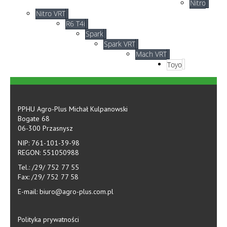
Nitro
Nitro VRT
R6 T4i
Spark
Spark VRT
Mach VRT
Toyo
PPHU Agro-Plus Michał Kulpanowski
Bogate 68
06-300 Przasnysz
NIP: 761-101-39-98
REGON: 551050988
Tel.: /29/ 752 77 55
Fax: /29/ 752 77 58
E-mail: biuro@agro-plus.com.pl
Polityka prywatności