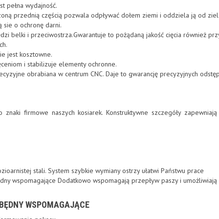
st pełna wydajność.
ną przednią częścią pozwala odpływać dołem ziemi i oddziela ją od zielo
 sie o ochronę darni.
i belki i przeciwostrza.Gwarantuje to pożądaną jakość cięcia również prz
ch.
ie jest kosztowne.
eniom i stabilizuje elementy ochronne.
precyzyjne obrabiana w centrum CNC. Daje to gwarancję precyzyjnych odst
 to znaki firmowe naszych kosiarek. Konstruktywne szczegóły zapewniaj
ioarnistej stali. System szybkie wymiany ostrzy ułatwi Państwu prace
będny wspomagające Dodatkowo wspomagają przepływ paszy i umożliwiają
 BĘDNY WSPOMAGAJĄCE