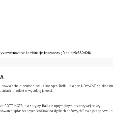
i-dyskowe/novacat-kombinacje-koszace#sigFreeIdc9c880d0f8
IA
 powszechnie ceniona belka kosząca. Belki koszące NOVACAT są skonstr
triacki produkt o wysokiej jakości.
kach PÖTTINGER jest seryjny. Balka z optymalnym przepływej paszy
osowanie spłaszczonych stożków na dyskach nożowych.Pasza przepływa lek