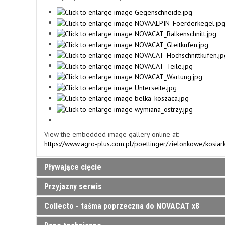
View the embedded image gallery online at:
https://www.agro-plus.com.pl/poettinger/zielonkowe/kosi
Pływające cięcie
Przyjazny serwis
NOVACAT X8
Collecto - taśma poprzeczna do NOVACAT x8
OSZCZĘDNOŚĆ CZASU DZIĘKI MAK
Skuteczne zmniejszenia nacisku na glebę – Dwie mocne spr
się o rownomierne rozłożenie nacisku na całej długości