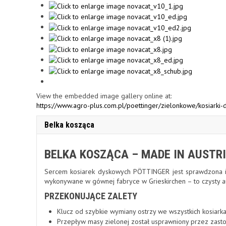
View the embedded image gallery online at:
https://www.agro-plus.com.pl/poettinger/zielonkowe/kosiark
Belka kosząca
BELKA KOSZĄCA – MADE IN AUSTR
Sercem kosiarek dyskowych PÖTTINGER jest sprawdzona i
wykonywane w gównej fabryce w Grieskirchen – to czysty aus
PRZEKONUJĄCE ZALETY
Klucz od szybkie wymiany ostrzy we wszystkich kosiar
Przepływ masy zielonej został usprawniony przez zast