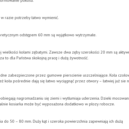
formowanie pokosu.
e w razie potrzeby łatwo wymienić.
oretycznym odstępem 60 mm są wyjątkowo wytrzymałe.
ej wielkości kołami zębatymi. Zawsze dwa zęby szerokości 20 mm są aktyw
za to dla Państwa skokojną pracę i dużą żywotność.
odne zabezpieczone przez gumowe pierscienie uszczelniające. Koła czoło
 koła pośrednie dają się łatwo wyciągnąć przez otwory – łatwiej już sie n
pobiegają nagromadzaniu się ziemi i wytłumiaja uderzenia. Dzieki mocowan
onalnie kosiarka może być wyposażona dodatkowo w płozy robocze.
ia do 50 – 80 mm. Duży kąt i szeroka powierzchnia zapewniają ich dużą