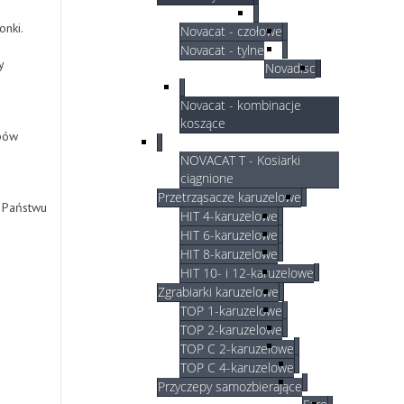
nki.
Novacat - czołowe
Novacat - tylne
y
Novadisc
Novacat - kombinacje
koszące
ępów
NOVACAT T - Kosiarki
ciągnione
Przetrząsacze karuzelowe
ą Państwu
HIT 4-karuzelowe
HIT 6-karuzelowe
HIT 8-karuzelowe
HIT 10- i 12-karuzelowe
Zgrabiarki karuzelowe
TOP 1-karuzelowe
TOP 2-karuzelowe
TOP C 2-karuzelowe
TOP C 4-karuzelowe
Przyczepy samozbierające