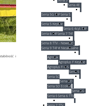
Seria 3
Seria 4E
Seria 5G T4F
Seria 5
Seria 5 Keyline
Seria 6 4cyl. T4F
Seria 6 T4f
Seria 7 T4f
Seria 8 TTV - Nowość!
Seria 9 T4F
# Nieaktualne
tabilność i
Agrolux
Agroplus F Keyline
Agroplus F-V-S
Seria 5
Seria 5C
Seria 5D
Seria 5D Ecoline
Seria 5G
Seria 6
Seria 6 TTV
Seria 7 TTV