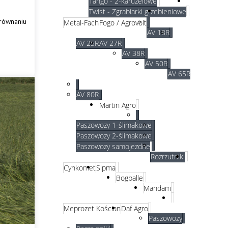
Tango - 2-karuzelowe
Twist - Zgrabiarki grzebieniowe
orównaniu
Metal-Fach
Fogo / Agrovolt
AV 18R
AV 25R
AV 27R
AV 38R
AV 50R
AV 65R
AV 80R
Martin Agro
Paszowozy 1-ślimakowe
Paszowozy 2-ślimakowe
Paszowozy samojezdne
Rozrzutniki
Cynkomet
Sipma
Bogballe
Mandam
Meprozet Kościan
Daf Agro
Paszowozy