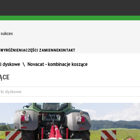
 sukces
 WYRÓŻNIENIA
CZĘŚCI ZAMIENNE
KONTAKT
ki dyskowe
\
Novacat - kombinacje koszące
ĄCE
rki dyskowe