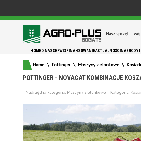
Nasz sprzęt - Twój
HOME
O NAS
SERWIS
FINANSOWANIE
AKTUALNOŚCI
NAGRODY I
Home
\
Pöttinger
\
Maszyny zielonkowe
\
Kosiar
POTTINGER - NOVACAT KOMBINACJE KOSZ
Nadrzędna kategoria:
Maszyny zielonkowe
Kategoria:
Kosia