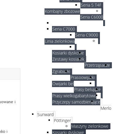
Seria 5 T4F
Kombajny zbożowe
Seria C6000
Seria C7000
Seria C9000
Linia zielonkowa
Kosiarki dyskowe
Zestawy kosiarek
Przetrząsacze
Zgrabiarki
Prasoowijarki
Owijarki bel
Prasy belujące
Prasy wielkogabarytowe
uowane i
Przyczepy samozbierające
Merlo
Sunward
Pöttinger
Maszyny zielonkowe
ko i
Kosiarki dyskowe