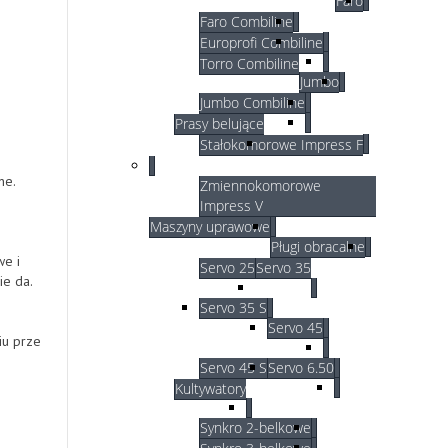
Faro
Faro Combiline
Europrofi Combiline
Torro Combiline
Jumbo
Jumbo Combiline
Prasy belujące
Stałokomorowe Impress F
ne.
Zmiennokomorowe
Impress V
Maszyny uprawowe
Pługi obracalne
we i
Servo 25
Servo 35
ie da.
Servo 35 S
Servo 45
iu prze
Servo 45 S
Servo 6.50
Kultywatory
Synkro 2-belkowe