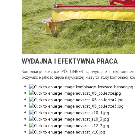
WYDAJNA I EFEKTYWNA PRACA
Kombinacje koszące PÖTTINGER są wydajne i ekonomiczne. W
oczywiście jakość cięcia najwyższej klasy to atuty kombinacji ko