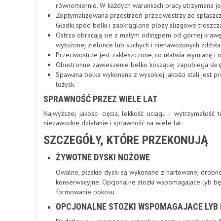
równomiernie. W każdych warunkach pracy utrzymana je
Zoptymalizowana przestrzeń przeciwostrzy ze spłaszczo
Gładki spód belki i zaokrąglone płozy slizgowe troszczą
Ostrza obracają sie z małym odstępem od górnej krawędz
wyłożonej zielonce lub suchych i nienawożonych źdżbła
Przeciwostrze jest zakleszczone, co ułatwia wymianę i n
Obustronne zawieszenie belko koszącej zapobiega skręc
Spawana belka wykonana z wysokiej jakości stali jest 
łożysk.
SPRAWNOŚĆ PRZEZ WIELE LAT
Najwyższej jakości cięcia, lekkość uciągu i wytrzymałość
niezawodne działanie i sprawność na wiele lat.
SZCZEGÓŁY, KTÓRE PRZEKONUJĄ
ŻYWOTNE DYSKI NOŻOWE
Owalne, płaskie dyski są wykonane z hartowanej drobnoz
konserwacyjne. Opcjonalne stozki wspomagajace lyb 
formowanie pokosu.
OPCJONALNE STOZKI WSPOMAGAJACE LYB