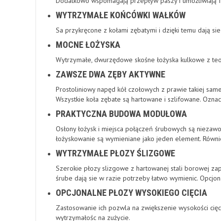
Dodatkowo wspomagają przepływ paszy i umożliwiają 
WYTRZYMAŁE KOŃCÓWKI WAŁKÓW
Sa przykręcone z kołami zębatymi i dzięki temu dają si
MOCNE ŁOŻYSKA
Wytrzymałe, dwurzędowe skośne łożyska kulkowe z te
ZAWSZE DWA ZĘBY AKTYWNE
Prostoliniowy napęd kół czołowych z prawie takiej sam
Wszystkie koła zębate są hartowane i szlifowane. Oznac
PRAKTYCZNA BUDOWA MODUŁOWA
Osłony łożysk i miejsca połączeń śrubowych są niezaw
łożyskowanie są wymieniane jako jeden element. Również
WYTRZYMAŁE PŁOZY ŚLIZGOWE
Szerokie płozy slizgowe z hartowanej stali borowej za
śrube dają sie w razie potrzeby łatwo wymienic. Opcj
OPCJONALNE PŁOZY WYSOKIEGO CIĘCIA
Zastosowanie ich pozwla na zwiększenie wysokości cięc
wytrzymałośc na zużycie.