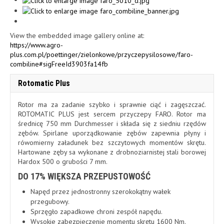
View the embedded image gallery online at:
https://www.agro-
plus.com.pl/poettinger/zielonkowe/przyczepysilosowe/faro-
combiline#sigFreeId3903fa14fb
Rotomatic Plus
Rotor ma za zadanie szybko i sprawnie ciąć i zagęszczać.
ROTOMATIC PLUS jest sercem przyczepy FARO. Rotor ma
średnicę 750 mm Durchmesser i składa się z siedniu rzędów
zębów. Spirlane uporządkowanie zębów zapewnia płyny i
rówomierny załadunek bez szczytowych momentów skrętu.
Hartowane zęby sa wykonane z drobnoziarnistej stali borowej
Hardox 500 o grubości 7 mm.
DO 17% WIĘKSZA PRZEPUSTOWOŚĆ
Napęd przez jednostronny szerokokątny wałek
przegubowy.
Sprzęgło zapadkowe chroni zespół napędu.
Wysokie zabezpieczenie momentu skrętu 1600 Nm.