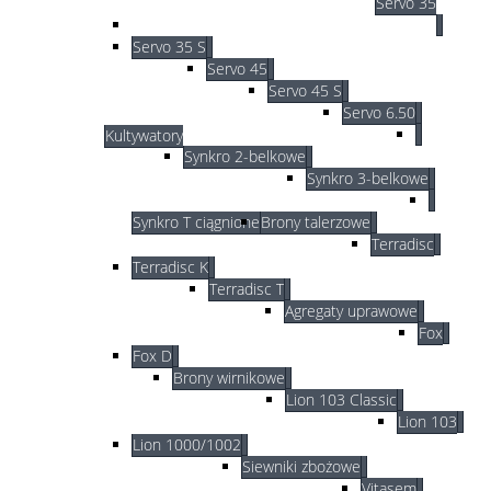
Servo 35
Servo 35 S
Servo 45
Servo 45 S
Servo 6.50
Kultywatory
Synkro 2-belkowe
Synkro 3-belkowe
Synkro T ciągnione
Brony talerzowe
Terradisc
Terradisc K
Terradisc T
Agregaty uprawowe
Fox
Fox D
Brony wirnikowe
Lion 103 Classic
Lion 103
Lion 1000/1002
Siewniki zbożowe
Vitasem