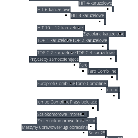
HIT 4-karuzelowe
HIT 6-karuzelowe
HIT 8-karuzelowe
HIT 10- i 12-karuzelowe
Zgrabiarki karuzelowe
TOP 1-karuzelowe
TOP 2-karuzelowe
TOP C 2-karuzelowe
TOP C 4-karuzelowe
Przyczepy samozbierające
Faro
Faro Combiline
Europrofi Combiline
Torro Combiline
Jumbo
Jumbo Combiline
Prasy belujące
Stałokomorowe Impress F
Zmiennokomorowe Impress V
Maszyny uprawowe
Pługi obracalne
Servo 25