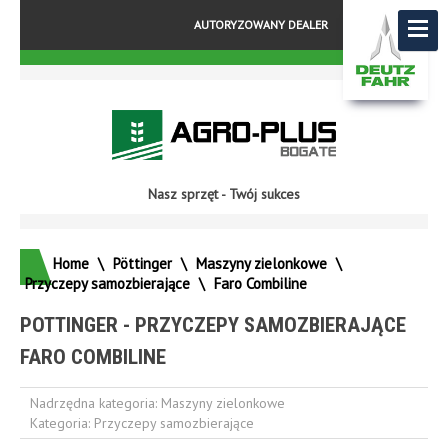
AUTORYZOWANY DEALER
Nasz sprzęt - Twój sukces
Home
\
Pöttinger
\
Maszyny zielonkowe
\
Przyczepy samozbierające
\
Faro Combiline
POTTINGER - PRZYCZEPY SAMOZBIERAJĄCE
FARO COMBILINE
Nadrzędna kategoria:
Maszyny zielonkowe
Kategoria:
Przyczepy samozbierające