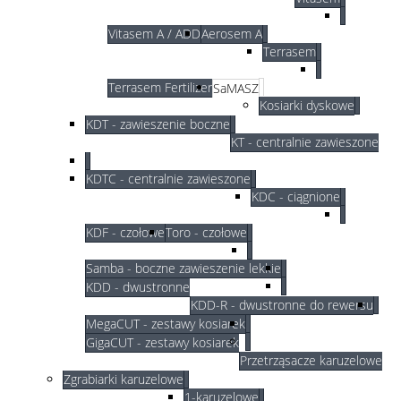
Vitasem A / ADD
Aerosem A
Terrasem
Terrasem Fertilizer
SaMASZ
Kosiarki dyskowe
KDT - zawieszenie boczne
KT - centralnie zawieszone
KDTC - centralnie zawieszone
KDC - ciągnione
KDF - czołowe
Toro - czołowe
Samba - boczne zawieszenie lekkie
KDD - dwustronne
KDD-R - dwustronne do rewersu
MegaCUT - zestawy kosiarek
GigaCUT - zestawy kosiarek
Przetrząsacze karuzelowe
Zgrabiarki karuzelowe
1-karuzelowe