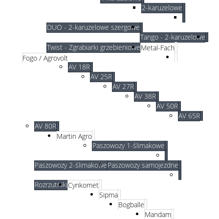
2-karuzelowe
DUO - 2-karuzelowe szergowe
Tango - 2-karuzelowe
Twist - Zgrabiarki grzebieniowe
Metal-Fach
Fogo / Agrovolt
AV 18R
AV 25R
AV 27R
AV 38R
AV 50R
AV 65R
AV 80R
Martin Agro
Paszowozy 1-ślimakowe
Paszowozy 2-ślimakowe
Paszowozy samojezdne
Rozrzutniki
Cynkomet
Sipma
Bogballe
Mandam