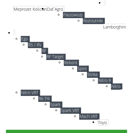
Meprozet Kościan
Daf Agro
Paszowozy
Rozrzutniki
Lamborghini
Ego
RS / RV
RF
RF Target
Rekord
Spire
Strike
Nitro R
Nitro
Nitro VRT
R6 T4i
Spark
Spark VRT
Mach VRT
Toyo