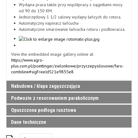
Wydajna praca także przy współpracy z ciągnikami mocy
od 90 do 150 KM.
Jednorzędowy 1 1/2 calowy wydajny łańcych do rotora.
Automatyczny napinacz łańcucha
Automatyczne smarowanie łańcucha rotoru i podbieracza.
View the embedded image gallery online at:
https://www.agro-
plus.com.pl/poettinger/zielonkowe/przyczepysilosowe/faro-
combiline#sigFreeId521e9855e8
Nabudowa / klapa zagęszczająca
Podwozie z resorowaniem parabolicznym
MOCNA I LEKKA NABUDOWA
Opuszczona podłoga rusztowa
Wahacz wyrównujący zapewnia równe obciążenie kół przy
Mocna nabudowa składa się ze stręconej ramy z gęsto
hamowaniu. Jednoczesnie perfekcyjnie amortyzuje na pryźmie
rozstawionymi wspornikami ścian o lekkiej konstrukcji.
Dane techniczne
i gwarantuje spokojną jazdę po polu i drodze. Duży odstęp
Podłoga rusztowa została z przodu obniżona o 150 mm, co
Automatyka załadunku dysponuje dwoma puktami
sprężyn z przodu 1100 mm.
dało możliwość zamontowania ogumienia 710/45 R 22,5.
pomiarowymi. Zagęszczenie jest regulowane przy pomocy
Mocne ogniwa łańcucha gwaranują szybki wyładunek. Masa
FARO 4010 L
FARO 4010 D
Opcje podwozi
sprężyn i może być optymalnie dopasowane do wydajności