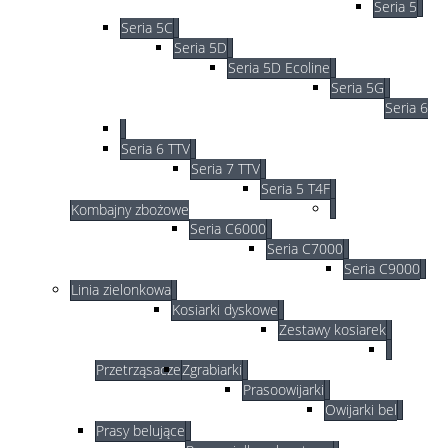
Seria 5
Seria 5C
Seria 5D
Seria 5D Ecoline
Seria 5G
Seria 6
Seria 6 TTV
Seria 7 TTV
Seria 5 T4F
Kombajny zbożowe
Seria C6000
Seria C7000
Seria C9000
Linia zielonkowa
Kosiarki dyskowe
Zestawy kosiarek
Przetrząsacze
Zgrabiarki
Prasoowijarki
Owijarki bel
Prasy belujące