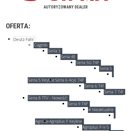
AUTORYZOWANY DEALER
OFERTA:
Deutz-Fahr
Ciągniki
Seria 3
Seria 4E
Seria 5G T4F
Seria 5
Seria 5 Keyline
Seria 6 4cyl. T4F
Seria 6 T4f
Seria 7 T4f
Seria 8 TTV - Nowość!
Seria 9 T4F
# Nieaktualne
Agrolux
Agroplus F Keyline
Agroplus F-V-S