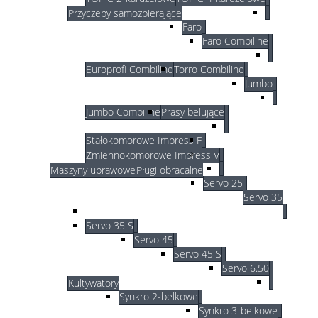
Przyczepy samozbierające
Faro
Faro Combiline
Europrofi Combiline
Torro Combiline
Jumbo
Jumbo Combiline
Prasy belujące
Stałokomorowe Impress F
Zmiennokomorowe Impress V
Maszyny uprawowe
Pługi obracalne
Servo 25
Servo 35
Servo 35 S
Servo 45
Servo 45 S
Servo 6.50
Kultywatory
Synkro 2-belkowe
Synkro 3-belkowe