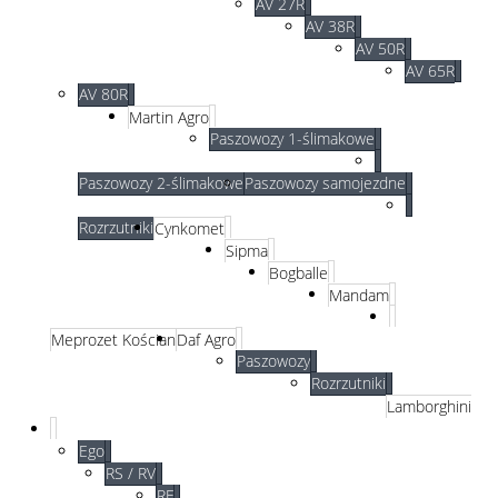
AV 27R
AV 38R
AV 50R
AV 65R
AV 80R
Martin Agro
Paszowozy 1-ślimakowe
Paszowozy 2-ślimakowe
Paszowozy samojezdne
Rozrzutniki
Cynkomet
Sipma
Bogballe
Mandam
Meprozet Kościan
Daf Agro
Paszowozy
Rozrzutniki
Lamborghini
Ego
RS / RV
RF