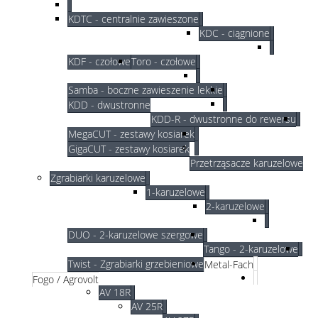
KDTC - centralnie zawieszone
KDC - ciągnione
KDF - czołowe
Toro - czołowe
Samba - boczne zawieszenie lekkie
KDD - dwustronne
KDD-R - dwustronne do rewersu
MegaCUT - zestawy kosiarek
GigaCUT - zestawy kosiarek
Przetrząsacze karuzelowe
Zgrabiarki karuzelowe
1-karuzelowe
2-karuzelowe
DUO - 2-karuzelowe szergowe
Tango - 2-karuzelowe
Twist - Zgrabiarki grzebieniowe
Metal-Fach
Fogo / Agrovolt
AV 18R
AV 25R