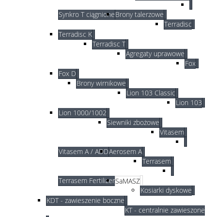
Synkro T ciągnione
Brony talerzowe
Terradisc
Terradisc K
Terradisc T
Agregaty uprawowe
Fox
Fox D
Brony wirnikowe
Lion 103 Classic
Lion 103
Lion 1000/1002
Siewniki zbożowe
Vitasem
Vitasem A / ADD
Aerosem A
Terrasem
Terrasem Fertilizer
SaMASZ
Kosiarki dyskowe
KDT - zawieszenie boczne
KT - centralnie zawieszone