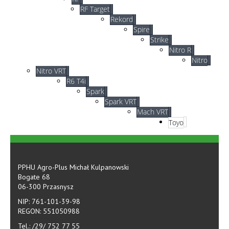
RF Target
Rekord
Spire
Strike
Nitro R
Nitro
Nitro VRT
R6 T4i
Spark
Spark VRT
Mach VRT
Toyo
PPHU Agro-Plus Michał Kulpanowski
Bogate 68
06-300 Przasnysz
NIP: 761-101-39-98
REGON: 551050988
Tel.: /29/ 752 77 55