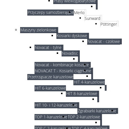
Prasy wielkogabarytowe
Przyczepy samozbierające
Merlo
Sunward
Pöttinger
Maszyny zielonkowe
Kosiarki dyskowe
Novacat - czołowe
Novacat - tylne
Novadisc
Novacat - kombinacje koszące
NOVACAT T - Kosiarki ciągnione
Przetrząsacze karuzelowe
HIT 4-karuzelowe
HIT 6-karuzelowe
HIT 8-karuzelowe
HIT 10- i 12-karuzelowe
Zgrabiarki karuzelowe
TOP 1-karuzelowe
TOP 2-karuzelowe
TOP C 2-karuzelowe
TOP C 4-karuzelowe