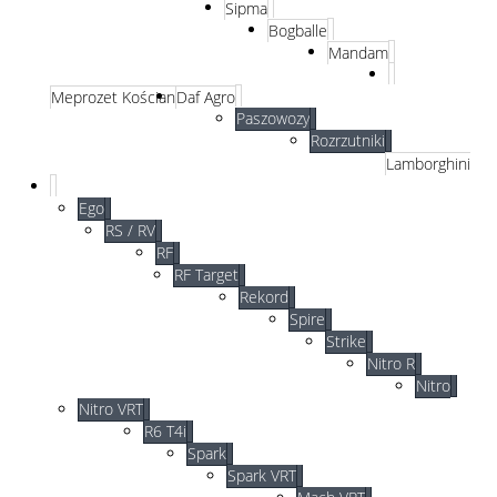
Sipma
Bogballe
Mandam
Meprozet Kościan
Daf Agro
Paszowozy
Rozrzutniki
Lamborghini
Ego
RS / RV
RF
RF Target
Rekord
Spire
Strike
Nitro R
Nitro
Nitro VRT
R6 T4i
Spark
Spark VRT