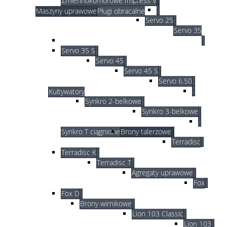
Zmiennokomorowe Impress V
Maszyny uprawowe
Pługi obracalne
Servo 25
Servo 35
Servo 35 S
Servo 45
Servo 45 S
Servo 6.50
Kultywatory
Synkro 2-belkowe
Synkro 3-belkowe
Synkro T ciągnione
Brony talerzowe
Terradisc
Terradisc K
Terradisc T
Agregaty uprawowe
Fox
Fox D
Brony wirnikowe
Lion 103 Classic
Lion 103