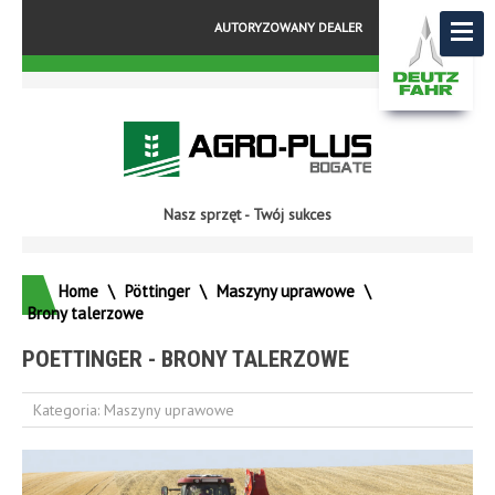
AUTORYZOWANY DEALER
Nasz sprzęt - Twój sukces
Home
\
Pöttinger
\
Maszyny uprawowe
\
Brony talerzowe
POETTINGER - BRONY TALERZOWE
Kategoria:
Maszyny uprawowe