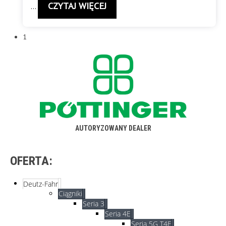
CZYTAJ WIĘCEJ
…
1
AUTORYZOWANY DEALER
OFERTA:
Deutz-Fahr
Ciągniki
Seria 3
Seria 4E
Seria 5G T4F