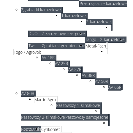
Przetrząsacze karuzelowe
Zgrabiarki karuzelowe
1-karuzelowe
2-karuzelowe
DUO - 2-karuzelowe szergowe
Tango - 2-karuzelowe
Twist - Zgrabiarki grzebieniowe
Metal-Fach
Fogo / Agrovolt
AV 18R
AV 25R
AV 27R
AV 38R
AV 50R
AV 65R
AV 80R
Martin Agro
Paszowozy 1-ślimakowe
Paszowozy 2-ślimakowe
Paszowozy samojezdne
Rozrzutniki
Cynkomet