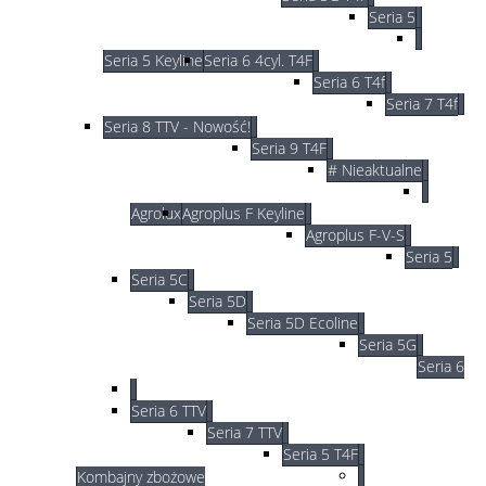
Seria 5
Seria 5 Keyline
Seria 6 4cyl. T4F
Seria 6 T4f
Seria 7 T4f
Seria 8 TTV - Nowość!
Seria 9 T4F
# Nieaktualne
Agrolux
Agroplus F Keyline
Agroplus F-V-S
Seria 5
Seria 5C
Seria 5D
Seria 5D Ecoline
Seria 5G
Seria 6
Seria 6 TTV
Seria 7 TTV
Seria 5 T4F
Kombajny zbożowe