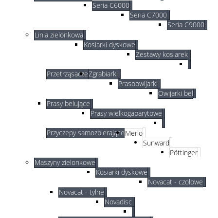
Seria C6000
Seria C7000
Seria C9000
Linia zielonkowa
Kosiarki dyskowe
Zestawy kosiarek
Przetrząsacze
Zgrabiarki
Prasoowijarki
Owijarki bel
Prasy belujące
Prasy wielkogabarytowe
Przyczepy samozbierające
Merlo
Sunward
Pöttinger
Maszyny zielonkowe
Kosiarki dyskowe
Novacat - czołowe
Novacat - tylne
Novadisc