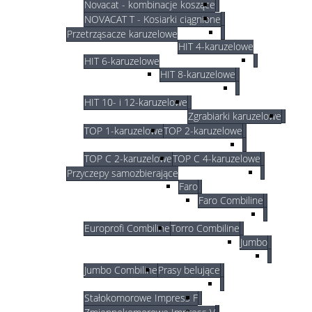
Novacat - kombinacje koszące
NOVACAT T - Kosiarki ciągnione
Przetrząsacze karuzelowe
HIT 4-karuzelowe
HIT 6-karuzelowe
HIT 8-karuzelowe
HIT 10- i 12-karuzelowe
Zgrabiarki karuzelowe
TOP 1-karuzelowe
TOP 2-karuzelowe
TOP C 2-karuzelowe
TOP C 4-karuzelowe
Przyczepy samozbierające
Faro
Faro Combiline
Europrofi Combiline
Torro Combiline
Jumbo
Jumbo Combiline
Prasy belujące
Stałokomorowe Impress F