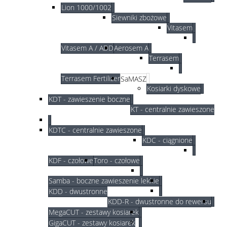
Lion 1000/1002
Siewniki zbożowe
Vitasem
Vitasem A / ADD
Aerosem A
Terrasem
Terrasem Fertilizer
SaMASZ
Kosiarki dyskowe
KDT - zawieszenie boczne
KT - centralnie zawieszone
KDTC - centralnie zawieszone
KDC - ciągnione
KDF - czołowe
Toro - czołowe
Samba - boczne zawieszenie lekkie
KDD - dwustronne
KDD-R - dwustronne do rewersu
MegaCUT - zestawy kosiarek
GigaCUT - zestawy kosiarek